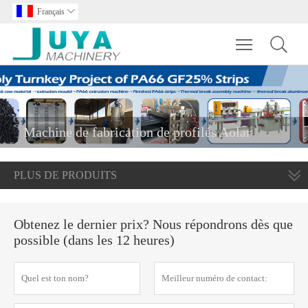
Français

Toggle main m
Machine de fabrication de profilés Aolar
PLUS DE PRODUITS
Obtenez le dernier prix? Nous répondrons dès que
possible (dans les 12 heures)